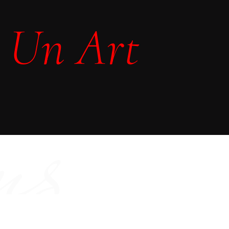
,
Un Art
ns