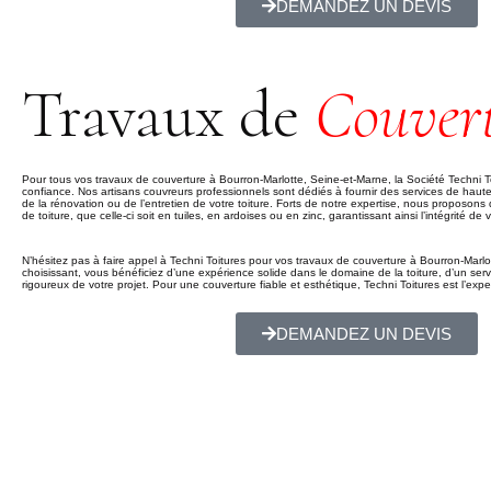
DEMANDEZ UN DEVIS
Travaux de
Couver
Pour tous vos travaux de couverture à Bourron-Marlotte, Seine-et-Marne, la Société Techni T
confiance. Nos artisans couvreurs professionnels sont dédiés à fournir des services de haute qua
de la rénovation ou de l’entretien de votre toiture. Forts de notre expertise, nous proposon
de toiture, que celle-ci soit en tuiles, en ardoises ou en zinc, garantissant ainsi l’intégrité de 
N’hésitez pas à faire appel à Techni Toitures pour vos travaux de couverture à Bourron-Marlo
choisissant, vous bénéficiez d’une expérience solide dans le domaine de la toiture, d’un servic
rigoureux de votre projet. Pour une couverture fiable et esthétique, Techni Toitures est l’expert
DEMANDEZ UN DEVIS