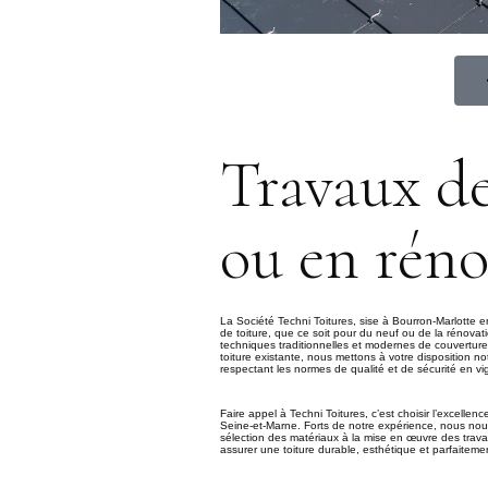
Travaux d
ou en rén
La Société Techni Toitures, sise à Bourron-Marlotte e
de toiture, que ce soit pour du neuf ou de la rénovat
techniques traditionnelles et modernes de couverture
toiture existante, nous mettons à votre disposition no
respectant les normes de qualité et de sécurité en vi
Faire appel à Techni Toitures, c’est choisir l’excellenc
Seine-et-Marne. Forts de notre expérience, nous nous
sélection des matériaux à la mise en œuvre des tra
assurer une toiture durable, esthétique et parfaiteme