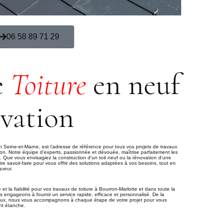
06 58 89 71 29
e
Toiture
en neuf
ovation
n Seine-et-Marne, est l’adresse de référence pour tous vos projets de travaux
ion. Notre équipe d’experts, passionnée et dévouée, maîtrise parfaitement les
. Que vous envisagiez la construction d’un toit neuf ou la rénovation d’une
tre savoir-faire pour vous offrir des solutions adaptées à vos besoins, tout en
gueur.
e et la fiabilité pour vos travaux de toiture à Bourron-Marlotte et dans toute la
 engageons à fournir un service rapide, efficace et personnalisé. De la
vaux, nous vous accompagnons à chaque étape de votre projet pour vous
nt étanche.