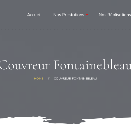
Accueil
Nos Prestations
Nos Réalisation
Travaux de Couverture
Urgence Fuite
Travaux Isolation
Couvreur Fontaineblea
Travaux De Zinguerie
Travaux de Charpente
HOME
COUVREUR FONTAINEBLEAU
Entretien de Toiture
Travaux de Façades
Pose De Fenêtre De Toit