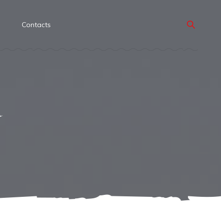
s
Contacts
u