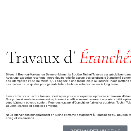
Travaux d'
Étanché
Située à Bourron-Marlotte en Seine-et-Marne, la Société Techni Toitures est spécialisée dans 
Avec une expertise reconnue, notre équipe dédiée assure des solutions d’étanchéité perform
des intempéries et de l’humidité. Qu’il s’agisse d’une toiture plate ou inclinée, nous metto
des matériaux de qualité pour garantir l’étanchéité de votre toiture sur le long terme.
Faire confiance à Techni Toitures, c’est opter pour une expertise éprouvée en travaux d’éta
Nos professionnels interviennent rapidement et efficacement, assurant une étanchéité optimal
votre bâtiment et votre confort. Pour des travaux d’étanchéité fiables et durables, Techni Toitu
Bourron-Marlotte et dans ses environs.
Nous intervenons principalement en Seine-et-marne notamment à Fontainebleau, Bourron-Ma
Loing et les environs.