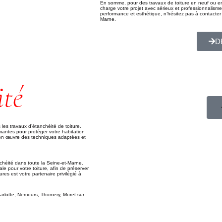
En somme, pour des travaux de toiture en neuf ou en 
charge votre projet avec sérieux et professionnalisme,
performance et esthétique, n’hésitez pas à contacter T
Marne.
D
ité
les travaux d’étanchéité de toiture.
antes pour protéger votre habitation
ns en œuvre des techniques adaptées et
nchéité dans toute la Seine-et-Marne.
e pour votre toiture, afin de préserver
res est votre partenaire privilégié à
rlotte, Nemours, Thomery, Moret-sur-