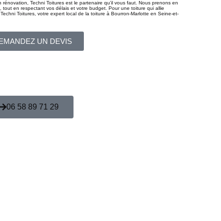
rénovation, Techni Toitures est le partenaire qu’il vous faut. Nous prenons en
 tout en respectant vos délais et votre budget. Pour une toiture qui allie
echni Toitures, votre expert local de la toiture à Bourron-Marlotte en Seine-et-
EMANDEZ UN DEVIS
06 58 89 71 29